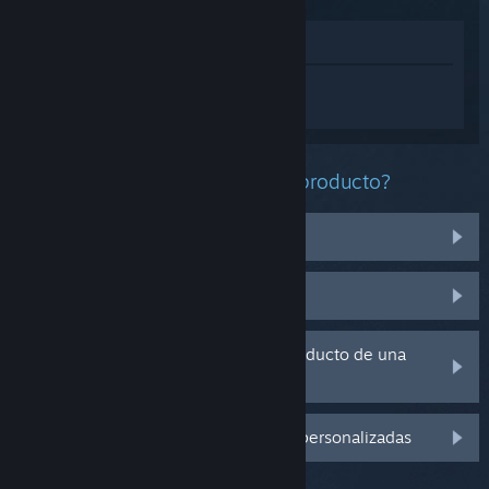
Ver en la tienda
Inicia sesión
para obtener ayuda
personalizada con Dark Gravity.
¿Qué problema tienes con este producto?
No funciona en mi sistema operativo
No se encuentra en mi biblioteca
Tengo problemas con la clave de producto de una
copia física
Inicia sesión para ver más opciones personalizadas