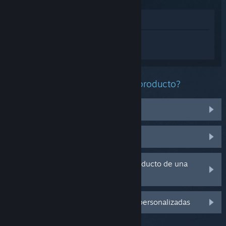
Ver en la tienda
Inicia sesión
para obtener ayuda
personalizada con Cult of the Lamb.
¿Qué problema tienes con este producto?
No funciona en mi sistema operativo
No se encuentra en mi biblioteca
Tengo problemas con la clave de producto de una
copia física
Inicia sesión para ver más opciones personalizadas