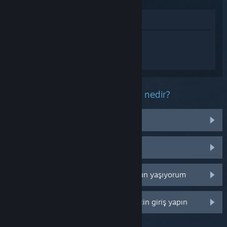
Mağazada İncele
Cult of the Lamb hakkında
kişiselleştirilmiş destek almak için
Giriş
yapın
.
Bu ürün ile ilgili yaşadığınız sorun nedir?
İşletim sistemim üzerinde çalışmıyor
Kütüphanemde değil
Perakende CD anahtarım ile ilgili sorun yaşıyorum
Daha fazla kişiselleştirme seçeneği için giriş yapın