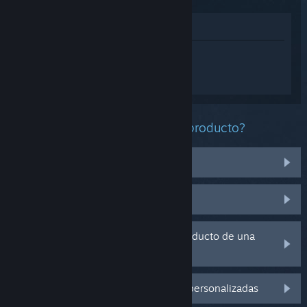
Ver en la tienda
Inicia sesión
para obtener ayuda
personalizada con American Truck
Simulator.
¿Qué problema tienes con este producto?
Tengo problemas con unos artículos
No se encuentra en mi biblioteca
Tengo problemas con la clave de producto de una
copia física
Inicia sesión para ver más opciones personalizadas