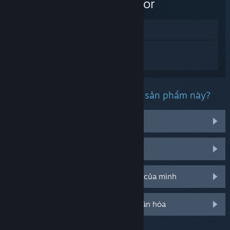
Simulator
Xem trong cửa hàng
Đăng nhập
để nhận được hỗ trợ dành
riêng cho American Truck Simulator.
Bạn đang gặp phải vấn đề gì với sản phẩm này?
Tôi đang gặp rắc rối với vật phẩm
Nó không hiện trong thư viện của tôi
Tôi đang có vấn đề với mã CD bán lẻ của mình
Đăng nhập cho thêm tùy chọn cá nhân hóa