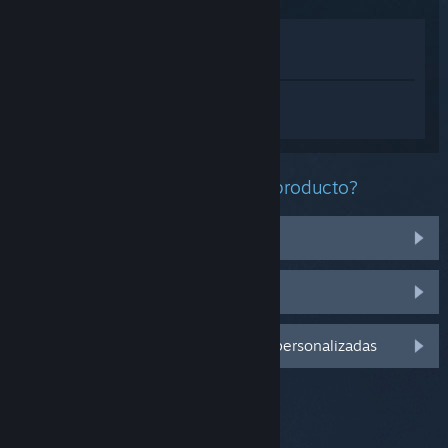
Ver en la tienda
Ver en mi biblioteca
Inicia sesión
para obtener ayuda
personalizada con Yu-Gi-Oh! Duel Links.
¿Qué problema tienes con este producto?
No funciona en mi sistema operativo
No se encuentra en mi biblioteca
Inicia sesión para ver más opciones personalizadas