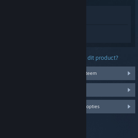
In winkel weergeven
In mijn bibliotheek bekijken
Log in
om persoonlijke hulp te krijgen
voor Yu-Gi-Oh! Duel Links.
Welk probleem ondervind je met dit product?
Het werkt niet op mijn besturingssysteem
Het zit niet in mijn bibliotheek
Log in voor meer gepersonaliseerde opties