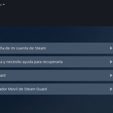
a
eña de mi cuenta de Steam
a y necesito ayuda para recuperarla
ard
cador Móvil de Steam Guard