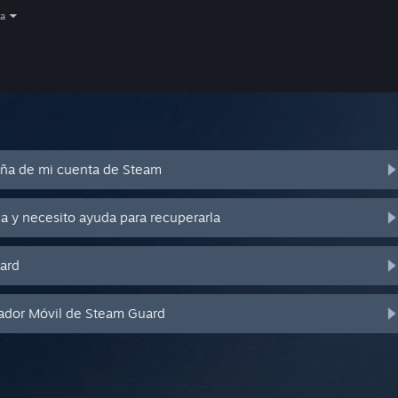
a
eña de mi cuenta de Steam
a y necesito ayuda para recuperarla
ard
cador Móvil de Steam Guard