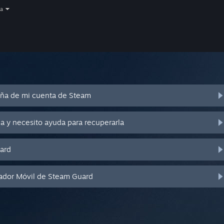
a
eña de mi cuenta de Steam
a y necesito ayuda para recuperarla
ard
cador Móvil de Steam Guard