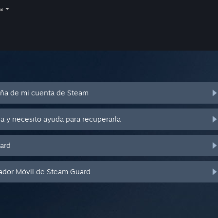
a
eña de mi cuenta de Steam
a y necesito ayuda para recuperarla
ard
cador Móvil de Steam Guard