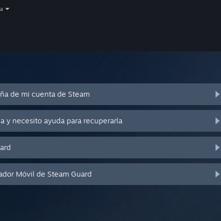
a
eña de mi cuenta de Steam
a y necesito ayuda para recuperarla
ard
cador Móvil de Steam Guard