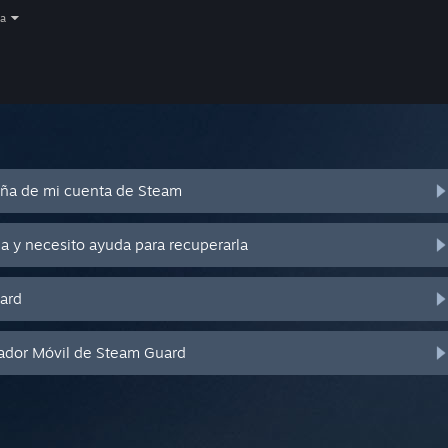
a
eña de mi cuenta de Steam
a y necesito ayuda para recuperarla
ard
cador Móvil de Steam Guard