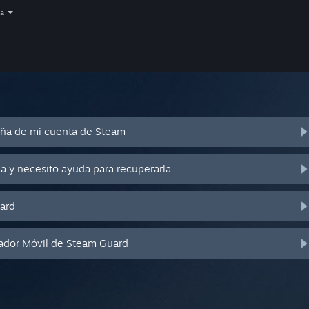
a
eña de mi cuenta de Steam
a y necesito ayuda para recuperarla
ard
cador Móvil de Steam Guard