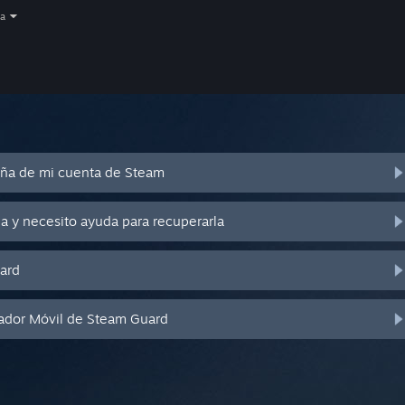
a
eña de mi cuenta de Steam
a y necesito ayuda para recuperarla
ard
cador Móvil de Steam Guard