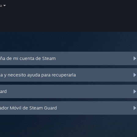
a
eña de mi cuenta de Steam
a y necesito ayuda para recuperarla
ard
cador Móvil de Steam Guard