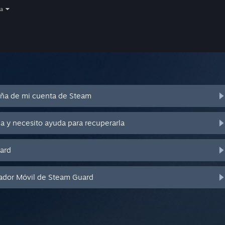
a
eña de mi cuenta de Steam
a y necesito ayuda para recuperarla
ard
cador Móvil de Steam Guard