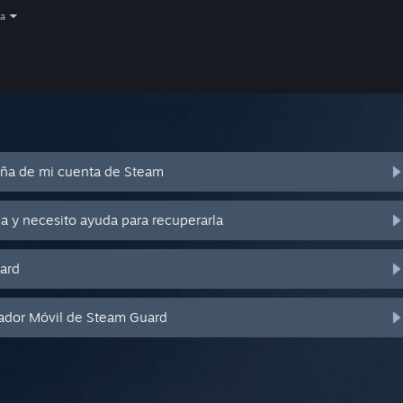
a
eña de mi cuenta de Steam
a y necesito ayuda para recuperarla
ard
cador Móvil de Steam Guard