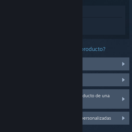
Ver en la tienda
Inicia sesión
para obtener ayuda
personalizada con Baldur's Gate 3.
¿Qué problema tienes con este producto?
No funciona en mi sistema operativo
No se encuentra en mi biblioteca
Tengo problemas con la clave de producto de una
copia física
Inicia sesión para ver más opciones personalizadas