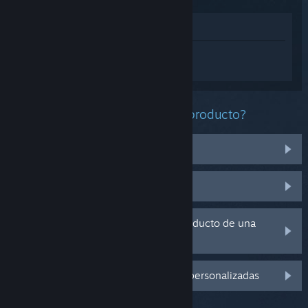
Ver en la tienda
Inicia sesión
para obtener ayuda
personalizada con PAYDAY 3.
¿Qué problema tienes con este producto?
No funciona en mi sistema operativo
No se encuentra en mi biblioteca
Tengo problemas con la clave de producto de una
copia física
Inicia sesión para ver más opciones personalizadas