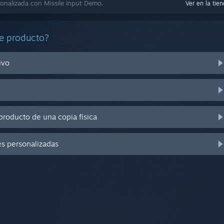
onalizada con Missile Input Demo.
Ver en la tie
e producto?
ivo
producto de una copia física
es personalizadas