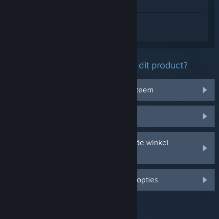
In winkel weergeven
Log in
om persoonlijke hulp te krijgen
voor Missile Input Demo.
Welk probleem ondervind je met dit product?
Het werkt niet op mijn besturingssysteem
Het zit niet in mijn bibliotheek
Ik ondervind problemen met mijn in de winkel
gekochte cd-sleutel
Log in voor meer gepersonaliseerde opties