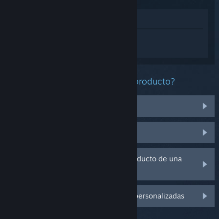
Ver en la tienda
Inicia sesión
para obtener ayuda
personalizada con Devil May Cry 5.
¿Qué problema tienes con este producto?
No funciona en mi sistema operativo
No se encuentra en mi biblioteca
Tengo problemas con la clave de producto de una
copia física
Inicia sesión para ver más opciones personalizadas