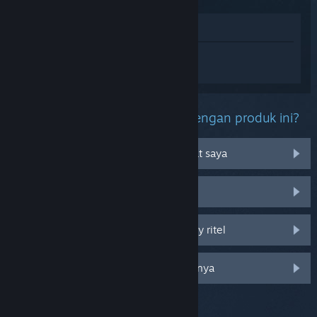
Lihat di Toko
Login
untuk mendapatkan bantuan
terkait Devil May Cry 5.
Kendala apa yang kamu alami dengan produk ini?
Tidak bisa dimainkan di OS perangkat saya
Tidak ada di perpustakaan saya
Saya mengalami kendala pada CD key ritel
Login untuk melihat opsi khusus lainnya