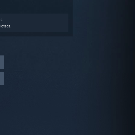
nda
lioteca