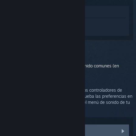
Ver en la tienda
Inicia sesión
para obtener ayuda
personalizada con Steam Link.
Has seleccionado el problema:
Sonido
Haz clic aquí para ver los problemas de sonido comunes (en
inglés).
Asegúrate de que el sistema operativo y los controladores de
audio y vídeo están actualizados, y comprueba las preferencias en
cuanto a dispositivos de reproducción en el menú de sonido de tu
ordenador.
No hay sonido en el juego