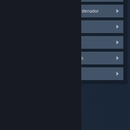
No hay sonido tras conectarse al ordenador
El sonido se corta o distorsiona.
El micrófono no funciona
Otros problemas con los auriculares
Otra cosa