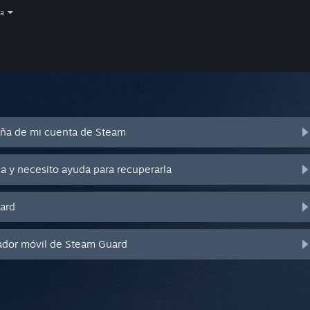
a
eña de mi cuenta de Steam
a y necesito ayuda para recuperarla
ard
ador móvil de Steam Guard