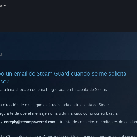
a
rd
bo un email de Steam Guard cuando se me solicita
eso?
a última dirección de email registrada en tu cuenta de Steam.
 dirección de email que está registrada en tu cuenta de Steam
egurarte de que el mensaje no ha sido marcado como correo basura
y
noreply@steampowered.com
a tu lista de contactos o remitentes de confia
asta 30 minutos en llegar. A pesar de que Steam envía el mensaje con el código