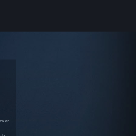
nza en
 de