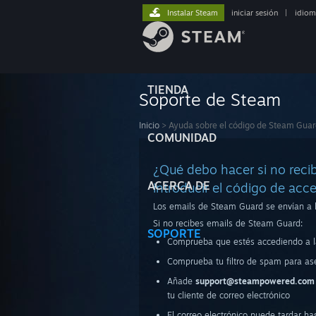
Instalar Steam
iniciar sesión
|
idiom
TIENDA
Soporte de Steam
Inicio
>
Ayuda sobre el código de Steam Gua
COMUNIDAD
¿Qué debo hacer si no reci
ACERCA DE
introducir el código de acc
Los emails de Steam Guard se envían a l
Si no recibes emails de Steam Guard:
SOPORTE
Comprueba que estés accediendo a la
Comprueba tu filtro de spam para as
Añade
support@steampowered.com
tu cliente de correo electrónico
El correo electrónico puede tardar h