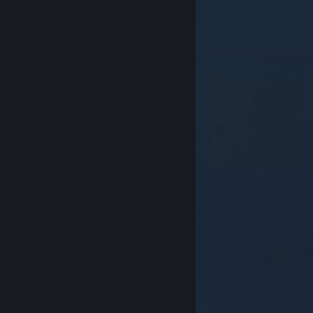
© Valve Corporation. Todos los derechos reservados.
Todas las marcas registradas pertenecen a sus
respectivos dueños en EE. UU. y otros países.
Política
de Privacidad
|
Información legal
|
Accesibilidad
|
Acuerdo de Suscriptor a Steam
|
Reembolsos
|
Cookies