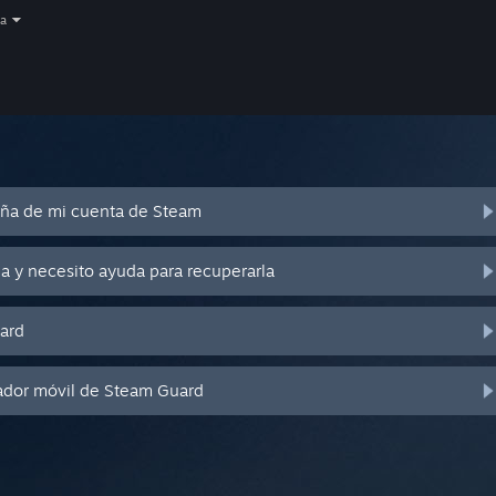
a
eña de mi cuenta de Steam
a y necesito ayuda para recuperarla
ard
ador móvil de Steam Guard