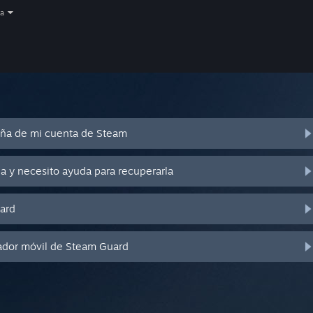
a
eña de mi cuenta de Steam
a y necesito ayuda para recuperarla
ard
ador móvil de Steam Guard