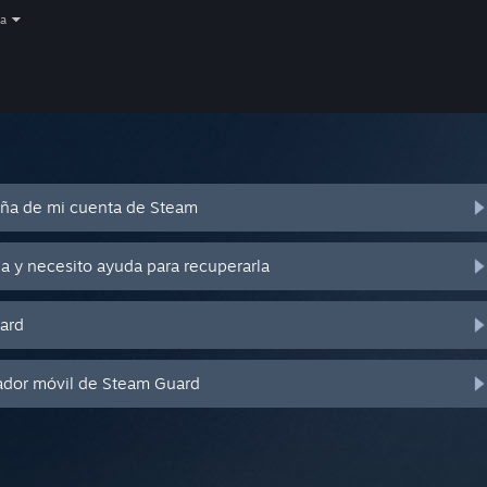
a
eña de mi cuenta de Steam
a y necesito ayuda para recuperarla
ard
ador móvil de Steam Guard