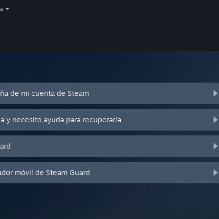
a
eña de mi cuenta de Steam
a y necesito ayuda para recuperarla
ard
ador móvil de Steam Guard