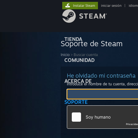
Instalar Steam
iniciar sesión
|
idiom
TIENDA
Soporte de Steam
Inicio
>
Buscar cuenta
COMUNIDAD
He olvidado mi contraseña
ACERCA DE
Introduce el nombre de tu cuenta, direc
SOPORTE