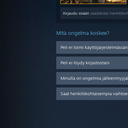
Kirjaudu sisään
saadaksesi henkilökoh
Mitä ongelma koskee?
Peli ei toimi käyttöjärjestelmässän
Peli ei löydy kirjastostani
Minulla on ongelmia jälleenmyyjä
Saat henkilökohtaisempia vaihtoeh