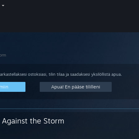
i
torm
arkastellaksesi ostoksiasi, tilin tilaa ja saadaksesi yksilöllistä apua.
miin
Apua! En pääse tililleni
Against the Storm