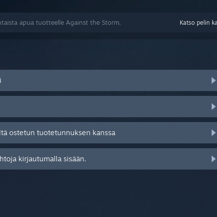
taista apua tuotteelle Against the Storm.
Katso pelin k
i
ltä ostetun tuotetunnuksen kanssa
toja kirjautumalla sisään.