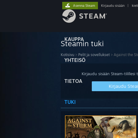
Asenna Steam
Kirjaudu sisään
|
kiel
KAUPPA
Steamin tuki
Kotisivu
>
Pelit ja sovellukset
>
Against the S
YHTEISÖ
Kirjaudu sisään Steam-tilillesi t
TIETOA
Kirjaudu Stea
TUKI