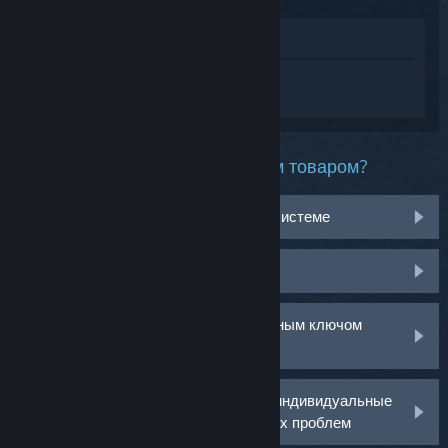
Просмотреть в магазине
Войдите
, чтобы получить персональную
помощь для Against the Storm.
Какая проблема возникла с этим товаром?
Не работает на моей операционной системе
Нет в библиотеке
У меня возникли проблемы с розничным ключом
активации
Войдите в аккаунт, чтобы получить индивидуальные
рекомендации по решению возникших проблем