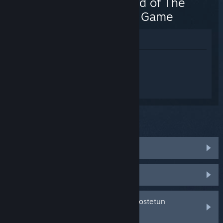
The Lord of The
Rings™ Game
Katso pelin kauppasivua
Kirjaudu sisään
saadaksesi
henkilökohtaista apua tuotteelle Tales of
the Shire: A The Lord of The Rings™
Game.
Mitä ongelma koskee?
Peli ei toimi käyttöjärjestelmässäni
Peli ei löydy kirjastostani
Minulla on ongelmia jälleenmyyjältä ostetun
tuotetunnuksen kanssa