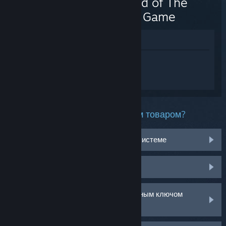
The Lord of The
Rings™ Game
Просмотреть в магазине
Войдите
, чтобы получить персональную
помощь для Tales of the Shire: A The
Lord of The Rings™ Game.
Какая проблема возникла с этим товаром?
Не работает на моей операционной системе
Нет в библиотеке
У меня возникли проблемы с розничным ключом
активации