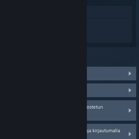
Katso pelin kauppasivua
Kirjaudu sisään
saadaksesi
henkilökohtaista apua tuotteelle
Resultarias.
Mitä ongelma koskee?
Peli ei toimi käyttöjärjestelmässäni
Peli ei löydy kirjastostani
Minulla on ongelmia jälleenmyyjältä ostetun
tuotetunnuksen kanssa
Saat henkilökohtaisempia vaihtoehtoja kirjautumalla
sisään.