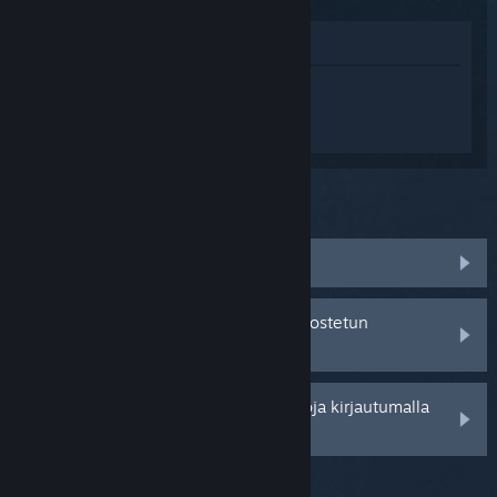
Katso pelin kauppasivua
Kirjaudu sisään
saadaksesi
henkilökohtaista apua tuotteelle Europa
Universalis IV.
Mitä ongelma koskee?
Peli ei löydy kirjastostani
Minulla on ongelmia jälleenmyyjältä ostetun
tuotetunnuksen kanssa
Saat henkilökohtaisempia vaihtoehtoja kirjautumalla
sisään.