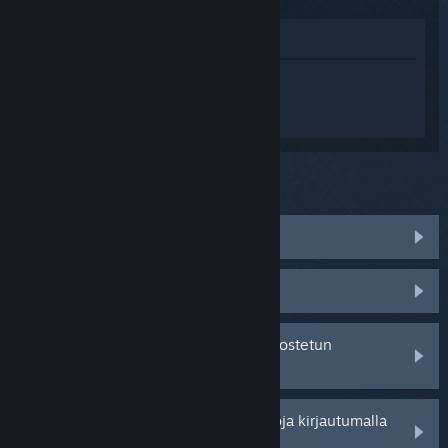
Katso pelin kauppasivua
Kirjaudu sisään
saadaksesi
henkilökohtaista apua tuotteelle Devil
May Cry 4 Special Edition.
Mitä ongelma koskee?
Peli ei toimi käyttöjärjestelmässäni
Peli ei löydy kirjastostani
Minulla on ongelmia jälleenmyyjältä ostetun
tuotetunnuksen kanssa
Saat henkilökohtaisempia vaihtoehtoja kirjautumalla
sisään.