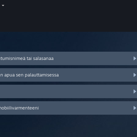
i
autumisnimeä tai salasanaa
tsen apua sen palauttamisessa
mobiilivarmenteeni