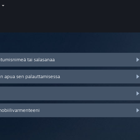
i
autumisnimeä tai salasanaa
tsen apua sen palauttamisessa
mobiilivarmenteeni