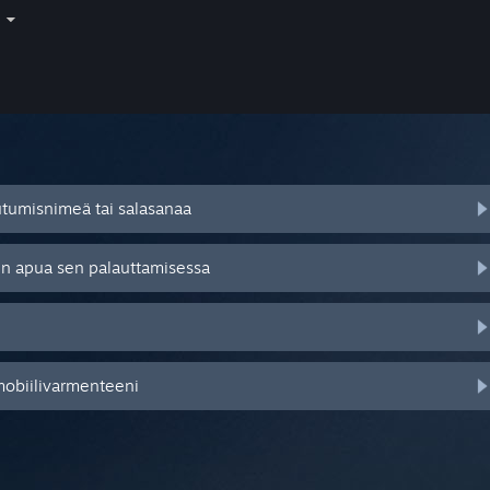
i
autumisnimeä tai salasanaa
tsen apua sen palauttamisessa
mobiilivarmenteeni