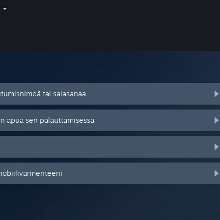
i
autumisnimeä tai salasanaa
tsen apua sen palauttamisessa
mobiilivarmenteeni