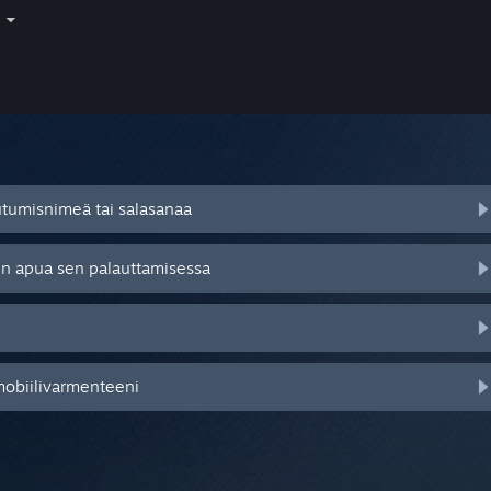
i
autumisnimeä tai salasanaa
tsen apua sen palauttamisessa
mobiilivarmenteeni