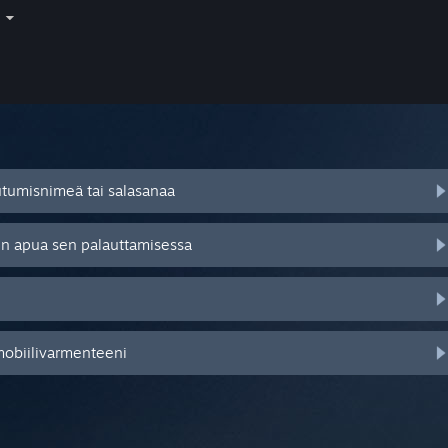
i
autumisnimeä tai salasanaa
tsen apua sen palauttamisessa
mobiilivarmenteeni