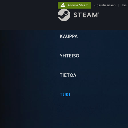
Asenna Steam
Kirjaudu sisään
|
kiel
KAUPPA
YHTEISÖ
TIETOA
TUKI