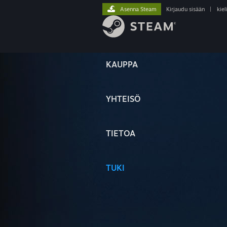
Asenna Steam
Kirjaudu sisään
|
kiel
KAUPPA
YHTEISÖ
TIETOA
TUKI