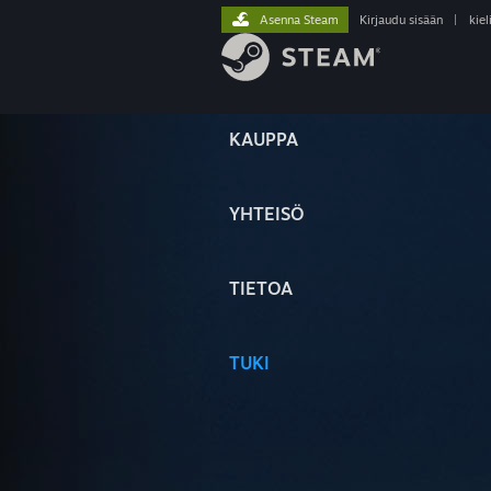
Asenna Steam
Kirjaudu sisään
|
kiel
KAUPPA
YHTEISÖ
TIETOA
TUKI